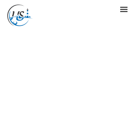
Über uns
Lorem ipsum dolor sit amet, consetetur sadipscing elitr!